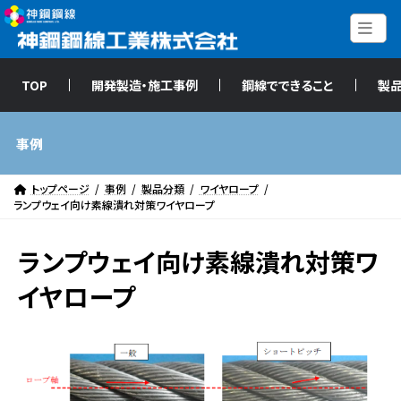
コ
ナ
ン
ビ
テ
ゲ
ン
ー
企業情報
ツ
シ
TOP
開発製造・施工事例
鋼線でできること
製
事業・製品情報
へ
ョ
PC鋼材
ス
ン
ばね用鋼線
キ
に
事例
ステンレス鋼線
ッ
移
プ
動
ワイヤロープ
トップページ
事例
製品分類
ワイヤロープ
エンジニアリング
ランプウェイ向け素線潰れ対策ワイヤロープ
用途別
カタログ
ランプウェイ向け素線潰れ対策ワ
技術開発
イヤロープ
ニュース
リリース
実績紹介
株主・投資家情報
SDGs
採用情報