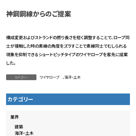
神鋼鋼線からのご提案
構成変更およびストランドの撚り長さを短く調整することで、ロープ同
士が接触した時の素線の角度をズラすことで素線同士でむしられる
現象を抑制できるショートピッチタイプのワイヤロープを客先に提案
した。
ワイヤロープ
、
海洋・土木
カテゴリー
カテゴリー
業界
建築
海洋・土木