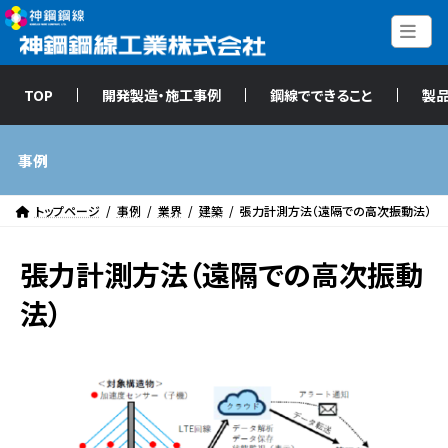
コ
ナ
ン
ビ
テ
ゲ
ン
ー
企業情報
ツ
シ
TOP
開発製造・施工事例
鋼線でできること
製
事業・製品情報
へ
ョ
PC鋼材
ス
ン
ばね用鋼線
キ
に
事例
ステンレス鋼線
ッ
移
プ
動
ワイヤロープ
トップページ
事例
業界
建築
張力計測方法（遠隔での高次振動法）
エンジニアリング
用途別
張力計測方法（遠隔での高次振動
カタログ
技術開発
法）
ニュース
リリース
実績紹介
株主・投資家情報
SDGs
採用情報