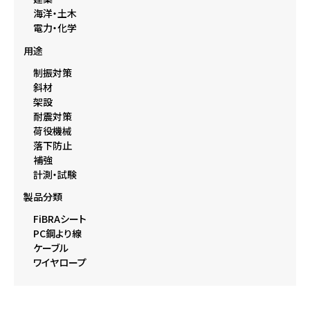
海洋・土木
電力・化学
用途
制振対策
斜材
架設
耐震対策
荷役機械
落下防止
補強
計測・試験
製品分類
FiBRAシート
PC鋼より線
ケーブル
ワイヤロープ